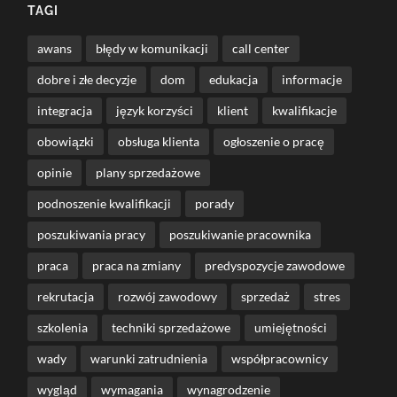
TAGI
awans
błędy w komunikacji
call center
dobre i złe decyzje
dom
edukacja
informacje
integracja
język korzyści
klient
kwalifikacje
obowiązki
obsługa klienta
ogłoszenie o pracę
opinie
plany sprzedażowe
podnoszenie kwalifikacji
porady
poszukiwania pracy
poszukiwanie pracownika
praca
praca na zmiany
predyspozycje zawodowe
rekrutacja
rozwój zawodowy
sprzedaż
stres
szkolenia
techniki sprzedażowe
umiejętności
wady
warunki zatrudnienia
współpracownicy
wygląd
wymagania
wynagrodzenie