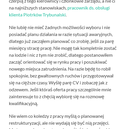
czerpią z tego kierownicy i członkowie zarządu, a nie ci
na najniższych stanowiskach,
pracownik ds. obsługi
klienta Piotrków Trybunalski
.
Nie lubię nie mieć żadnych możliwości wyboru i nie
posiadać planu działania w razie sytuacji awaryjnych,
dlatego już zacząłem planować co zrobię, jeśli za parę
miesięcy stracę pracę. Nie mogę tak kompletnie zostać
na lodzie i nic z tym nie zrobić, dlatego postanowiłem
zacząć orientować się w rynku pracy i poszukiwać
nowego miejsca zatrudnienia. Na razie będę to robił
spokojnie, bez gwałtownych ruchów i przygotowywał
się na cięższe czasy. Wyślę parę CV i zobaczę jak z
odzewem. Jeśli któraś oferta pracy szczególnie mnie
zainteresuje to z chęcią wybiorę się na rozmowę
kwalifikacyjną.
Nie wiem co koledzy z pracy myślą o planowanej
restrukturyzacji, ale nie wydają się być nią przejęci.