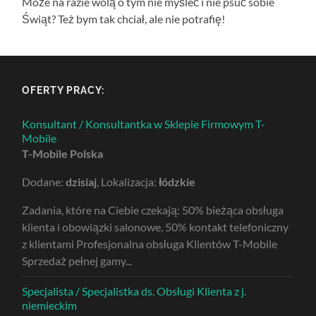
Może na razie wolą o tym nie myśleć i nie psuć sobie
Świąt? Też bym tak chciał, ale nie potrafię!
OFERTY PRACY:
Konsultant / Konsultantka w Sklepie Firmowym T-
Mobile
T-Mobile Polska
Dodane:
dzisiaj
, Lokalizacja:
łódzkie
Zadania, które na Ciebie czekają: 50% bieżąca obsługa
klienta i obowiązki salonowe, 50% kontakt telefoniczny
z klientami Profesjonalna obsługa Klientów T-Mobile
Sprzedaż pełnej gamy...
Specjalista / Specjalistka ds. Obsługi Klienta z j.
niemieckim