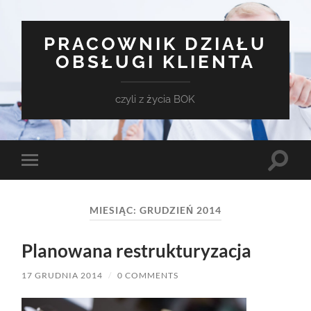
PRACOWNIK DZIAŁU
OBSŁUGI KLIENTA
czyli z życia BOK
Toggle
Toggle
search
mobile
field
menu
MIESIĄC:
GRUDZIEŃ 2014
Planowana restrukturyzacja
17 GRUDNIA 2014
/
0 COMMENTS