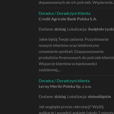
dopasowanych do ich potrzeb. Wspieranie..
Doradca / Doradczyni Klienta
Credit Agricole Bank Polska S.A.
Dodane:
dzisiaj
, Lokalizacja:
świętokrzysk
Jakie będą Twoje zadania: Pozyskiwanie
nowych klientów oraz telefoniczne
umawianie spotkań. Dopasowywanie
produktów finansowych do potrzeb klient
Wsparcie klientów w bankowości
codziennej,...
Doradca / Doradczyni klienta
Leroy Merlin Polska Sp. z o.o.
Dodane:
dzisiaj
, Lokalizacja:
dolnośląskie
Jak wygląda proces rekrutacji? Wyślij
aplikację i wypełnij ankietę (około 2 minuty