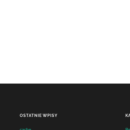
OSTATNIE WPISY
K
cache
Be