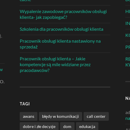
Wypalenie zawodowe pracowników obsługi
H
klienta- jak zapobiegać?
I
Szkolenia dla pracowników obsługi klienta
K
).
Pracownik obsługi klienta nastawiony na
sprzedaż
P
Pracownik obsługi klienta – Jakie
R
kompetencje są mile widziane przez
K
 w
pracodawców?
.O.
N
TAGI
a
awans
błędy w komunikacji
call center
na
dobre i złe decyzje
dom
edukacja
Al