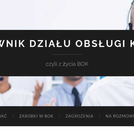
NIK DZIAŁU OBSŁUGI 
czyli z życia BOK
WAĆ
ZAROBKI W BOK
ZAGROŻENIA
NA ROZMOWI