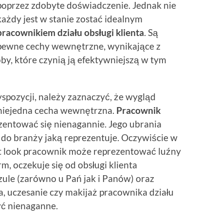
poprzez zdobyte doświadczenie. Jednak nie
każdy jest w stanie zostać idealnym
pracownikiem działu obsługi klienta
. Są
pewne cechy wewnętrzne, wynikające z
y, które czynią ją efektywniejszą w tym
pozycji, należy zaznaczyć, że wygląd
 niejedna cecha wewnętrzna.
Pracownik
entować się nienagannie. Jego ubrania
do branży jaką reprezentuje. Oczywiście w
et look pracownik może reprezentować luźny
rm, oczekuje się od obsługi klienta
ule (zarówno u Pań jak i Panów) oraz
a, uczesanie czy makijaż pracownika działu
yć nienaganne.