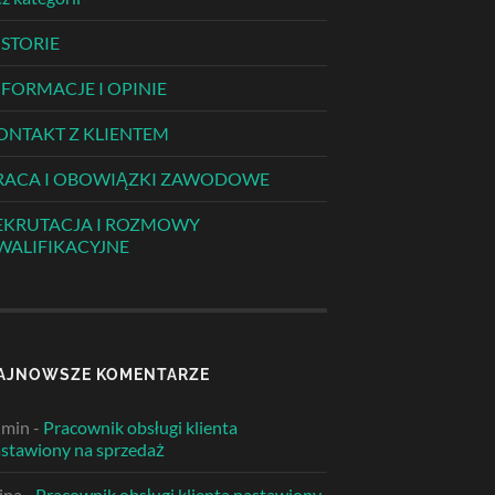
ISTORIE
NFORMACJE I OPINIE
ONTAKT Z KLIENTEM
RACA I OBOWIĄZKI ZAWODOWE
EKRUTACJA I ROZMOWY
WALIFIKACYJNE
AJNOWSZE KOMENTARZE
dmin
-
Pracownik obsługi klienta
stawiony na sprzedaż
ina
-
Pracownik obsługi klienta nastawiony