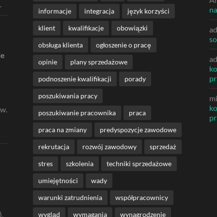
.
na
informacje
integracja
język korzyści
klient
kwalifikacje
obowiązki
a
so
obsługa klienta
ogłoszenie o pracę
ie
a
opinie
plany sprzedażowe
ko
p
podnoszenie kwalifikacji
porady
poszukiwania pracy
m
ko
ów.
poszukiwanie pracownika
praca
p
praca na zmiany
predyspozycje zawodowe
rekrutacja
rozwój zawodowy
sprzedaż
stres
szkolenia
techniki sprzedażowe
umiejętności
wady
warunki zatrudnienia
współpracownicy
).
wygląd
wymagania
wynagrodzenie