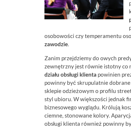
osobowości czy temperamentu osob
zawodzie
.
Zanim przejdziemy do owych predys
zewnętrzny jest równie istotny co
działu obsługi klienta
powinien prez
powinny być skrupulatnie dobrane 
sklepie odzieżowym o profilu stre
styl ubioru. W większości jednak fi
biznesowego wyglądu. Królują kosz
ciemne, stonowane kolory. Aparycj
obsługi klienta również powinny b